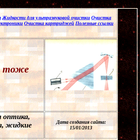
а
Жидкости для ультразвуковой очистки
Очистка
ектроники
Очистка картриджей
Полезные ссылки
о тоже
я оптика,
Дата создания сайта:
а, жидкие
15
/
0
1/201
3