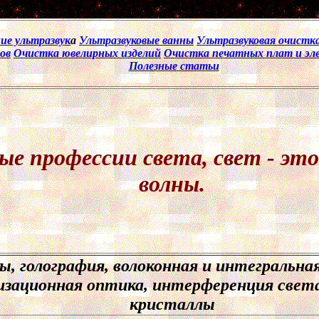
4
ие ультразвук
а
Ультразвуковые ванны
Ультразвуковая очистк
ов
Очистка ювелирных изделий
Очистка печатных плат и эл
Полезные статьи
ые профессии света, свет - эт
волны.
ы, голография, волоконная и интегральна
изационная оптика, интерференция свет
кристаллы