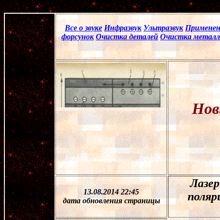
Все о звуке
Инфразвук
Ультразвук
Применен
форсунок
Очистка деталей
Очистка металл
Нов
Лазер
13.08.2014 22:45
поляр
дата обновления страницы