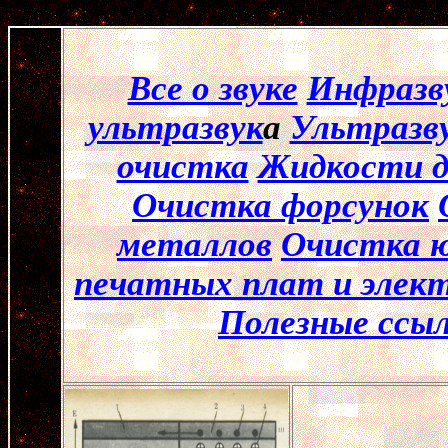
Все о звуке
Инфразв
ультразвук
а
Ультразв
очистка
Жидкости д
Очистка форсунок
металлов
Очистка ю
печатных плат и элек
Полезные ссы