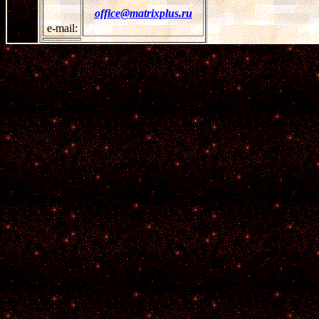
office
@matrixplus.ru
e-mail: