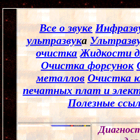
Все о звуке
Инфразв
ультразвук
а
Ультразв
очистка
Жидкости д
Очистка форсунок
металлов
Очистка ю
печатных плат и элек
Полезные ссы
Диагнос