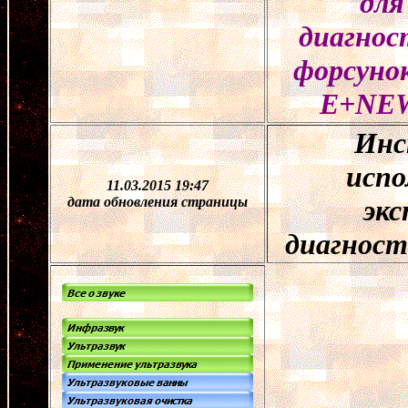
для
диагнос
форсуно
E+NE
Инс
испо
11.03.2015 19:47
дата обновления страницы
эк
диагност