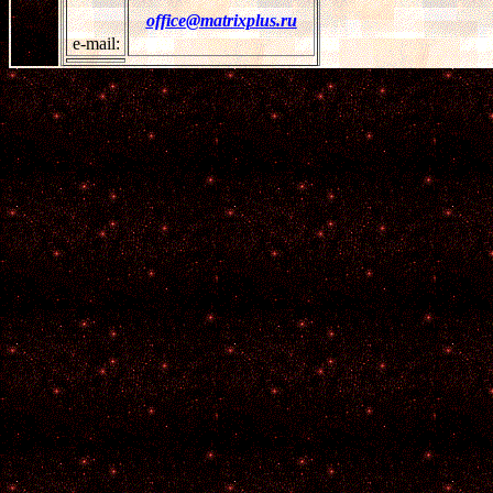
office
@matrixplus.ru
e-mail: