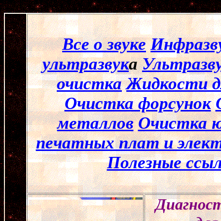
Все о звуке
Инфразв
ультразвук
а
Ультразв
очистка
Жидкости д
Очистка форсунок
металлов
Очистка ю
печатных плат и элек
Полезные ссы
Диагнос