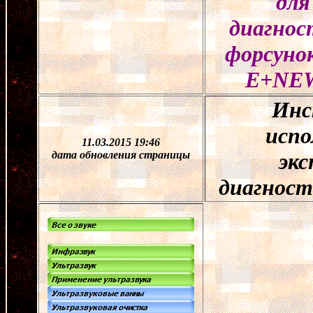
для
диагнос
форсуно
E+NE
Инс
испо
11.03.2015 19:46
дата обновления страницы
эк
диагност