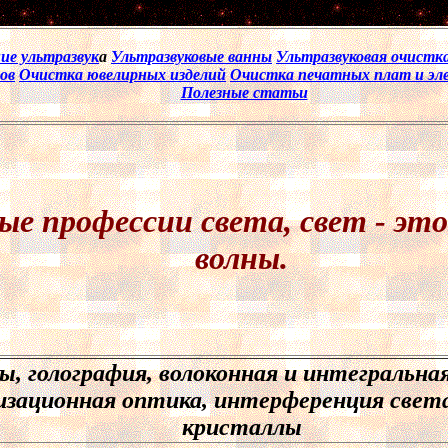
4
ие ультразвук
а
Ультразвуковые ванны
Ультразвуковая очистк
ов
Очистка ювелирных изделий
Очистка печатных плат и эл
Полезные статьи
ые профессии света, свет - эт
волны.
ы, голография, волоконная и интегральна
изационная оптика, интерференция свет
кристаллы