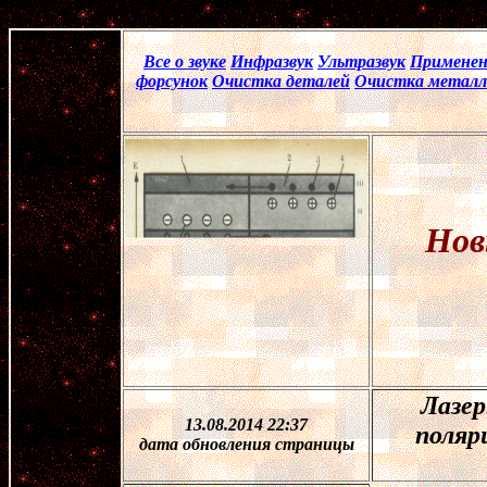
Все о звуке
Инфразвук
Ультразвук
Применен
форсунок
Очистка деталей
Очистка металл
Нов
Лазер
13.08.2014 22:37
поляр
дата обновления страницы