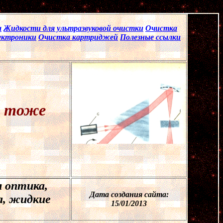
а
Жидкости для ультразвуковой очистки
Очистка
ектроники
Очистка картриджей
Полезные ссылки
о тоже
я оптика,
Дата создания сайта:
а, жидкие
15
/
0
1/201
3