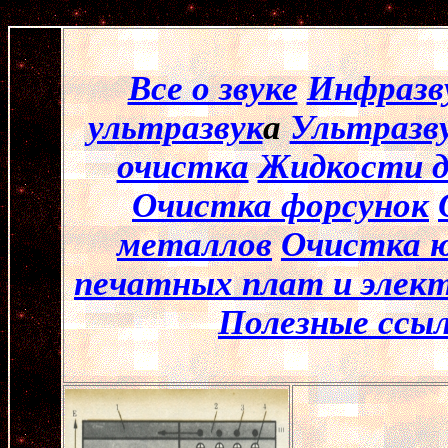
Все о звуке
Инфразв
ультразвук
а
Ультразв
очистка
Жидкости д
Очистка форсунок
металлов
Очистка ю
печатных плат и элек
Полезные ссы